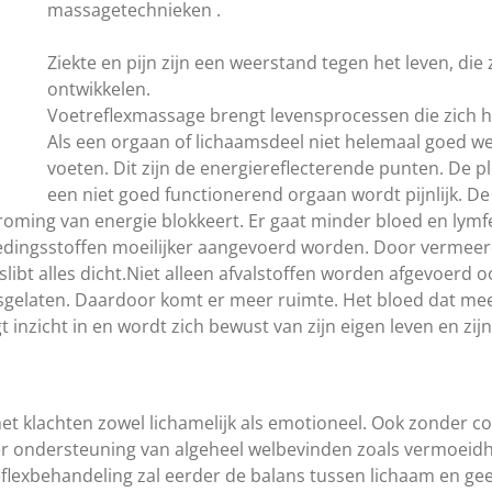
massagetechnieken .
Ziekte en pijn zijn een weerstand tegen het leven, die
ontwikkelen.
Voetreflexmassage brengt levensprocessen die zich 
Als een orgaan of lichaamsdeel niet helemaal goed wer
voeten. Dit zijn de energiereflecterende punten. De 
een niet goed functionerend orgaan wordt pijnlijk. D
roming van energie blokkeert
. Er gaat minder bloed en lymf
dingsstoffen moeilijker aangevoerd worden. Door vermeerde
ibt alles dicht.
Niet alleen afvalstoffen worden afgevoerd o
gelaten. Daardoor komt er meer ruimte. Het bloed dat mee
inzicht in en wordt zich bewust van zijn eigen leven en zijn
met klachten zowel lichamelijk als emotioneel. Ook zonder c
 ondersteuning van algeheel welbevinden zoals vermoeidhe
eflexbehandeling zal eerder de balans tussen lichaam en g