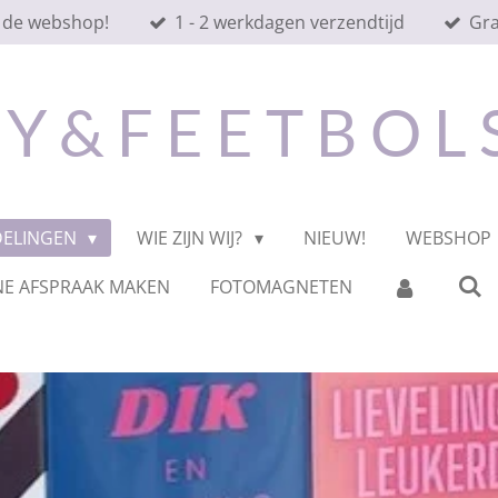
 de webshop!
1 - 2 werkdagen verzendtijd
Gra
 Y & F E E T B O L
DELINGEN
WIE ZIJN WIJ?
NIEUW!
WEBSHOP
NE AFSPRAAK MAKEN
FOTOMAGNETEN