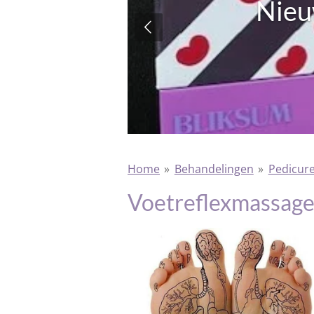
Nie
!
laar!
Home
»
Behandelingen
»
Pedicur
Voetreflexmassag