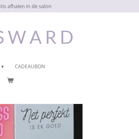
tis afhalen in de salon
 S W A R D
CADEAUBON