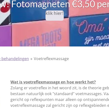
uw!
Fotomagneten €3,50 per
klik hier!
e behandelingen
»
Voetreflexmassage
e
Wat is voetreflexmassage en hoe werkt het?
Zolang er
voetreflex in het woord zit, is de theorie g
bestaan natuurlijk ook "standaard" voetmassages. Va
gericht op reflexpunten maar alleen op ontspannen
voetreflexmassage zal gericht zijn op reflexgebiede