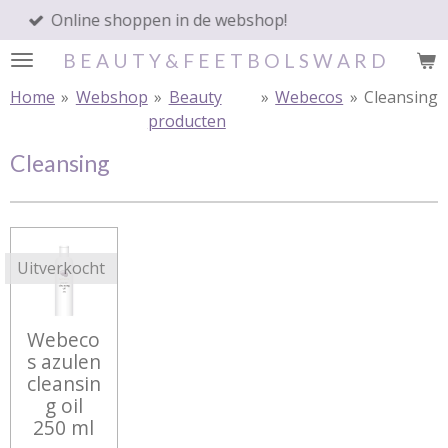
oppen in de webshop!
1 - 2 we
Ga
direct
B E A U T Y & F E E T B O L S W A R D
naar
de
Home
»
Webshop
»
Beauty
»
Webecos
»
Cleansing
hoofdinhoud
producten
Cleansing
Uitverkocht
Webeco
s azulen
cleansin
g oil
250 ml