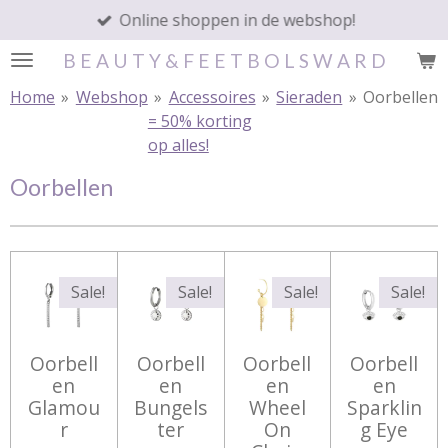
Online shoppen in de webshop!
Ga
direct
B E A U T Y & F E E T B O L S W A R D
naar
de
Home
»
Webshop
»
Accessoires
»
Sieraden
»
Oorbellen
hoofdinhoud
= 50% korting
op alles!
Oorbellen
Sale!
Sale!
Sale!
Sale!
Oorbell
Oorbell
Oorbell
Oorbell
en
en
en
en
Glamou
Bungels
Wheel
Sparklin
r
ter
On
g Eye