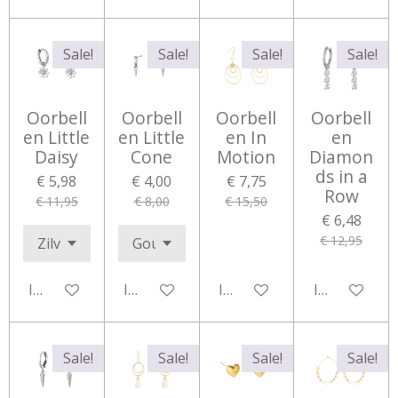
Sale!
Sale!
Sale!
Sale!
Oorbell
Oorbell
Oorbell
Oorbell
en Little
en Little
en In
en
Daisy
Cone
Motion
Diamon
ds in a
€ 5,98
€ 4,00
€ 7,75
Row
€ 11,95
€ 8,00
€ 15,50
€ 6,48
€ 12,95
In winkelwagen
In winkelwagen
In winkelwagen
In winkelwa
Sale!
Sale!
Sale!
Sale!