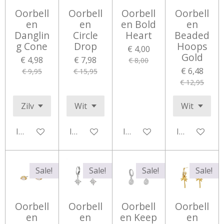
Oorbell
Oorbell
Oorbell
Oorbell
en
en
en Bold
en
Danglin
Circle
Heart
Beaded
g Cone
Drop
Hoops
€ 4,00
Gold
€ 4,98
€ 7,98
€ 8,00
€ 6,48
€ 9,95
€ 15,95
€ 12,95
In winkelwagen
In winkelwagen
In winkelwagen
In winkelwa
Sale!
Sale!
Sale!
Sale!
Oorbell
Oorbell
Oorbell
Oorbell
en
en
en Keep
en