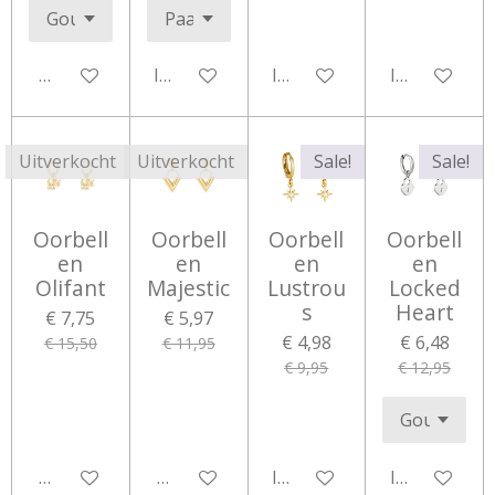
Houd mij op de hoogte
In winkelwagen
In winkelwagen
In winkelwa
Uitverkocht
Uitverkocht
Sale!
Sale!
Oorbell
Oorbell
Oorbell
Oorbell
en
en
en
en
Olifant
Majestic
Lustrou
Locked
s
Heart
€ 7,75
€ 5,97
€ 4,98
€ 6,48
€ 15,50
€ 11,95
€ 9,95
€ 12,95
Houd mij op de hoogte
Houd mij op de hoogte
In winkelwagen
In winkelwa