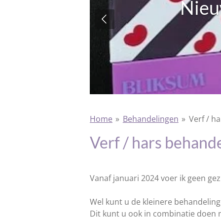
Nie
!
laar!
Home
»
Behandelingen
»
Verf / h
Verf / hars behand
Vanaf januari 2024 voer ik geen ge
Wel kunt u de kleinere behandelin
Dit kunt u ook in combinatie doen