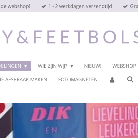
 de webshop!
1 - 2 werkdagen verzendtijd
Gra
 Y & F E E T B O L
DELINGEN
WIE ZIJN WIJ?
NIEUW!
WEBSHOP
NE AFSPRAAK MAKEN
FOTOMAGNETEN