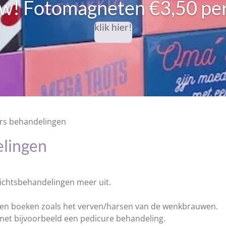
uw!
Fotomagneten €3,50 per
klik hier!
ars behandelingen
elingen
zichtsbehandelingen meer uit.
gen boeken zoals het verven/harsen van de wenkbrauwen.
 met bijvoorbeeld een pedicure behandeling.