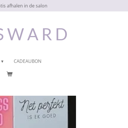
tis afhalen in de salon
 S W A R D
CADEAUBON