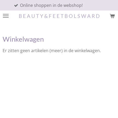
nline shoppen in de webshop!
Ga
direct
B E A U T Y & F E E T B O L S W A R D
naar
de
hoofdinhoud
Winkelwagen
Er zitten geen artikelen (meer) in de winkelwagen.