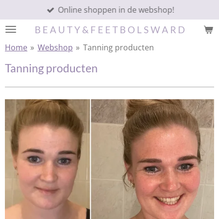
Online shoppen in de webshop!
Ga
direct
B E A U T Y & F E E T B O L S W A R D
naar
de
Home
»
Webshop
»
Tanning producten
hoofdinhoud
Tanning producten