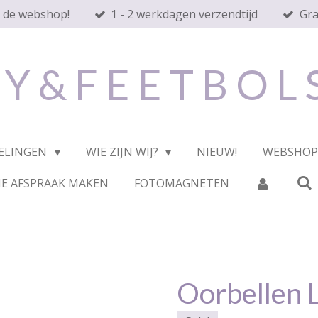
n de webshop!
1 - 2 werkdagen verzendtijd
Gra
 Y & F E E T B O L
ELINGEN
WIE ZIJN WIJ?
NIEUW!
WEBSHO
E AFSPRAAK MAKEN
FOTOMAGNETEN
Oorbellen 