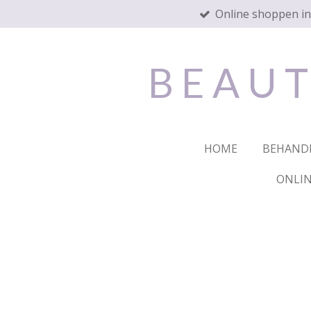
Online shoppen i
Ga
direct
naar
de
B E A U T
hoofdinhoud
HOME
BEHAND
ONLIN