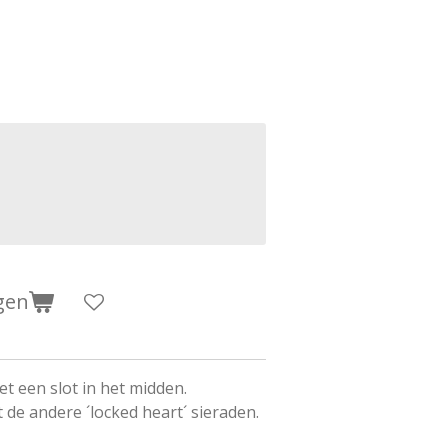
gen
t een slot in het midden.
de andere ´locked heart´ sieraden.