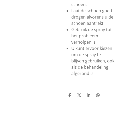
schoen.
Laat de schoen goed
drogen alvorens u de
schoen aantrekt.
Gebruik de spray tot
het probleem
verholpen is.
U kunt ervoor kiezen
om de spray te
blijven gebruiken, ook
als de behandeling
afgerond is.
D
D
S
D
e
e
h
e
l
e
a
l
e
l
r
e
n
e
n