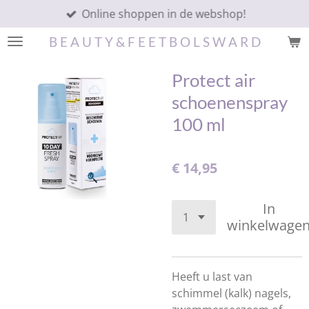
Online shoppen in de webshop!
Ga
direct
B E A U T Y & F E E T B O L S W A R D
naar
de
Protect air
hoofdinhoud
schoenenspray
100 ml
€ 14,95
In
winkelwage
Heeft u last van
schimmel (kalk) nagels,