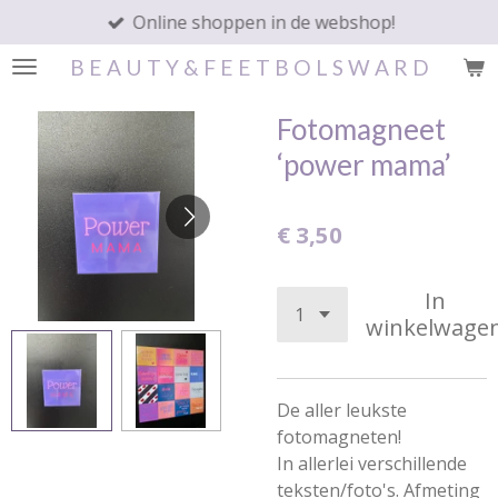
Online shoppen in de webshop!
Ga
direct
B E A U T Y & F E E T B O L S W A R D
naar
de
Fotomagneet
hoofdinhoud
‘power mama’
€ 3,50
In
winkelwage
De aller leukste
fotomagneten!
In allerlei verschillende
teksten/foto's. Afmeting