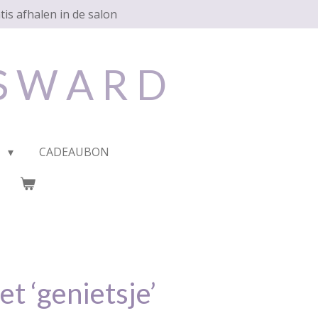
tis afhalen in de salon
 S W A R D
P
CADEAUBON
t ‘genietsje’