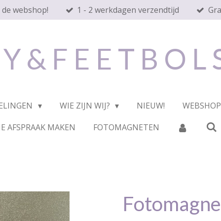
n de webshop!
1 - 2 werkdagen verzendtijd
Gra
 Y & F E E T B O L
ELINGEN
WIE ZIJN WIJ?
NIEUW!
WEBSHO
E AFSPRAAK MAKEN
FOTOMAGNETEN
Fotomagnee