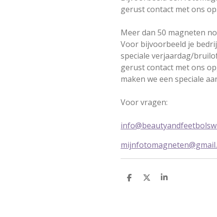
gerust contact met ons op. 
Meer dan 50 magneten no
Voor bijvoorbeeld je bedrij
speciale verjaardag/bruil
gerust contact met ons op,
maken we een speciale aa
Voor vragen:
info@beautyandfeetbolswa
mijnfotomagneten@gmail
D
D
S
e
e
h
l
e
a
e
l
r
n
e