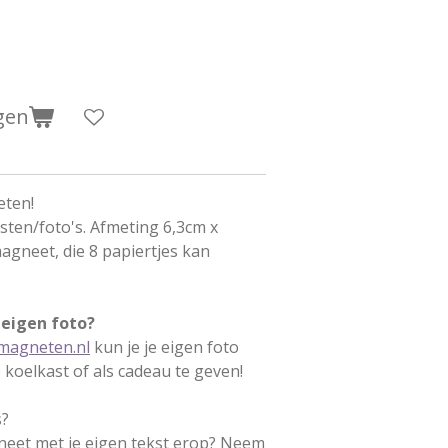
gen
eten!
eksten/foto's. Afmeting 6,3cm x
magneet, die 8 papiertjes kan
 eigen foto?
magneten.nl
kun je je eigen foto
koelkast of als cadeau te geven!
s?
neet met je eigen tekst erop? Neem