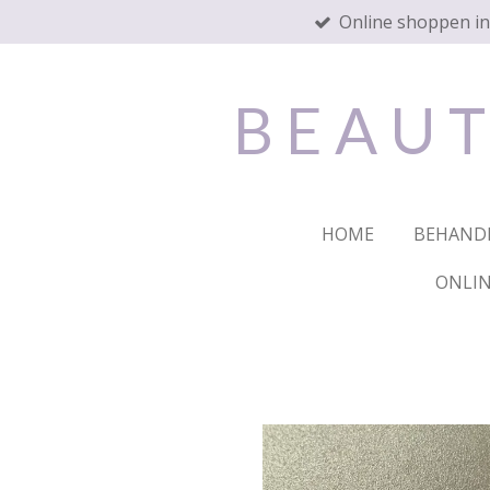
Online shoppen i
Ga
direct
naar
de
B E A U T
hoofdinhoud
HOME
BEHAND
ONLIN