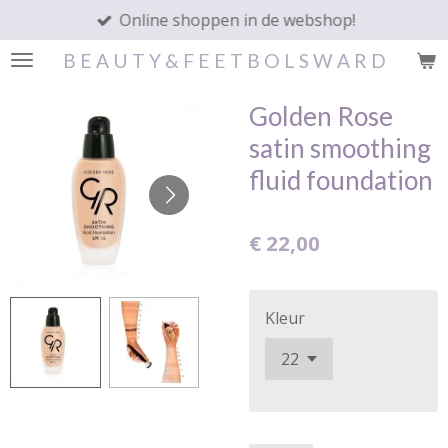
Online shoppen in de webshop!
Ga
direct
B E A U T Y & F E E T B O L S W A R D
naar
de
Golden Rose
hoofdinhoud
satin smoothing
fluid foundation
€ 22,00
Kleur