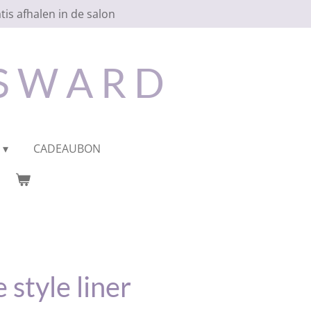
tis afhalen in de salon
 S W A R D
CADEAUBON
 style liner