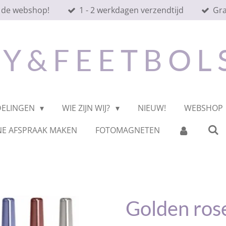
 de webshop!
1 - 2 werkdagen verzendtijd
Gra
 Y & F E E T B O L
DELINGEN
WIE ZIJN WIJ?
NIEUW!
WEBSHOP
NE AFSPRAAK MAKEN
FOTOMAGNETEN
Golden rose