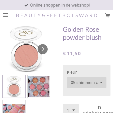
Online shoppen in de webshop!
Ga
direct
B E A U T Y & F E E T B O L S W A R D
naar
de
Golden Rose
hoofdinhoud
powder blush
€ 11,50
Kleur
In