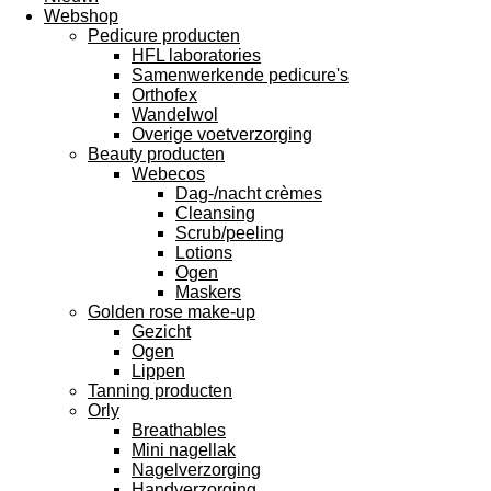
Webshop
Pedicure producten
HFL laboratories
Samenwerkende pedicure's
Orthofex
Wandelwol
Overige voetverzorging
Beauty producten
Webecos
Dag-/nacht crèmes
Cleansing
Scrub/peeling
Lotions
Ogen
Maskers
Golden rose make-up
Gezicht
Ogen
Lippen
Tanning producten
Orly
Breathables
Mini nagellak
Nagelverzorging
Handverzorging