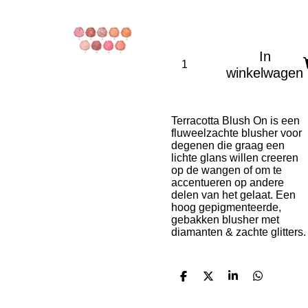
In
winkelwagen
Terracotta Blush On is een
fluweelzachte blusher voor
degenen die graag een
lichte glans willen creeren
op de wangen of om te
accentueren op andere
delen van het gelaat. Een
hoog gepigmenteerde,
gebakken blusher met
diamanten & zachte glitters.
D
D
S
D
e
e
h
e
l
e
a
l