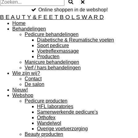
Online shoppen in de webshop!
B E A U T Y & F E E T B O L S W A R D
Home
Behandelingen
Pedicure behandelingen
Diabetische & Reumatische voeten
Sport pedicure
Voetreflexmassage
Producten
Manicure behandelingen
Verf / hars behandelingen
Wie zijn wij?
Contact
De salon
Nieuw!
Webshop
Pedicure producten
HFL laboratories
Samenwerkende pedicure's
Orthofex
Wandelwol
Overige voetverzorging
Beauty producten