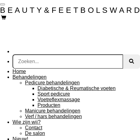
Ga
B E A U T Y & F E E T B O L S W A R D
direct
naar
de
hoofdinhoud
Home
Behandelingen
Pedicure behandelingen
Diabetische & Reumatische voeten
Sport pedicure
Voetreflexmassage
Producten
Manicure behandelingen
Verf / hars behandelingen
Wie zijn wij?
Contact
De salon
Nieuw!