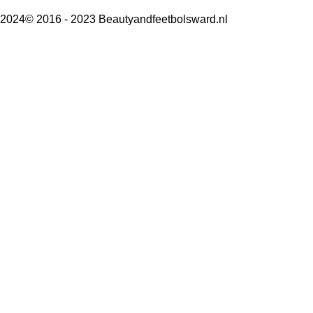
e
l
r
e
n
e
n
2024© 2016 - 2023 Beautyandfeetbolsward.nl