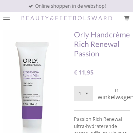
Online shoppen in de webshop!
Ga
direct
B E A U T Y & F E E T B O L S W A R D
naar
de
Orly Handcrème
hoofdinhoud
Rich Renewal
Passion
€ 11,95
In
winkelwage
Passion Rich Renewal
ultra-hydraterende