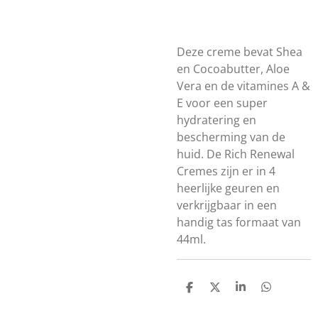
Deze creme bevat Shea
en Cocoabutter, Aloe
Vera en de vitamines A &
E voor een super
hydratering en
bescherming van de
huid. De Rich Renewal
Cremes zijn er in 4
heerlijke geuren en
verkrijgbaar in een
handig tas formaat van
44ml.
D
D
S
D
e
e
h
e
l
e
a
l