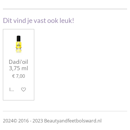
e
l
r
e
n
e
n
Dit vind je vast ook leuk!
Dadi'oil
3,75 ml
€ 7,00
In winkelwagen
2024© 2016 - 2023 Beautyandfeetbolsward.nl