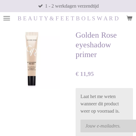
1 - 2 werkdagen verzendtijd
Ga
direct
B E A U T Y & F E E T B O L S W A R D
naar
de
Golden Rose
hoofdinhoud
eyeshadow
primer
€ 11,95
Laat het me weten
wanneer dit product
weer op voorraad is.