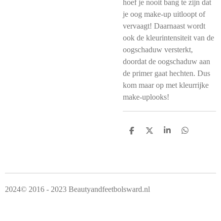
hoef je nooit bang te zijn dat
je oog make-up uitloopt of
vervaagt! Daarnaast wordt
ook de kleurintensiteit van de
oogschaduw versterkt,
doordat de oogschaduw aan
de primer gaat hechten. Dus
kom maar op met kleurrijke
make-uplooks!
D
D
S
D
e
e
h
e
l
e
a
l
e
l
r
e
n
e
n
2024© 2016 - 2023 Beautyandfeetbolsward.nl