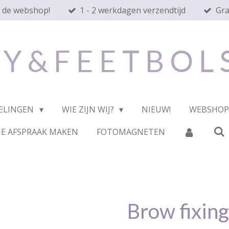
n de webshop!
1 - 2 werkdagen verzendtijd
Gra
 Y & F E E T B O L
ELINGEN
WIE ZIJN WIJ?
NIEUW!
WEBSHO
E AFSPRAAK MAKEN
FOTOMAGNETEN
Brow fixing