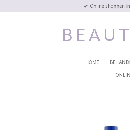
Online shoppen i
Ga
direct
naar
de
B E A U T
hoofdinhoud
HOME
BEHAND
ONLIN