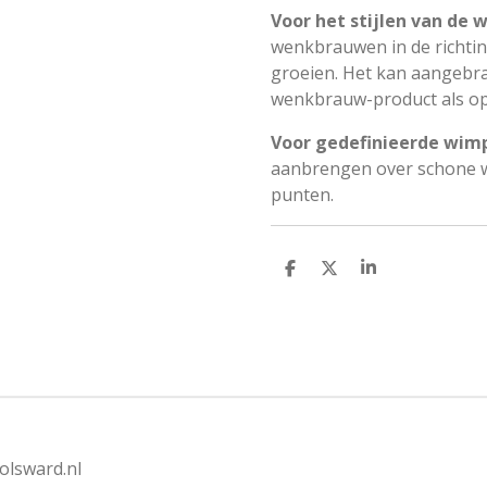
Voor het stijlen van de
wenkbrauwen in de richtin
groeien. Het kan aangebra
wenkbrauw-product als o
Voor gedefinieerde wimp
aanbrengen over schone w
punten.
D
D
S
e
e
h
l
e
a
e
l
r
n
e
olsward.nl