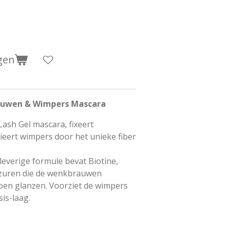
gen
auwen & Wimpers Mascara
ash Gel mascara, fixeert
ieert wimpers door het unieke fiber
leverige formule bevat Biotine,
zuren die de wenkbrauwen
oen glanzen. Voorziet de wimpers
is-laag.