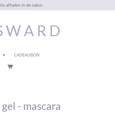
tis afhalen in de salon
 S W A R D
P
CADEAUBON
 gel - mascara