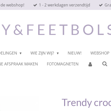
 de webshop!
1 - 2 werkdagen verzendtijd
Gra
 Y & F E E T B O L
DELINGEN
WIE ZIJN WIJ?
NIEUW!
WEBSHOP
NE AFSPRAAK MAKEN
FOTOMAGNETEN
Trendy croc