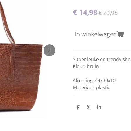
€ 14,98
€ 29,95
In winkelwagen
Super leuke en trendy sho
Kleur: bruin
Afmeting: 44x30x10
Materiaal: plastic
D
D
S
e
e
h
l
e
a
e
l
r
n
e