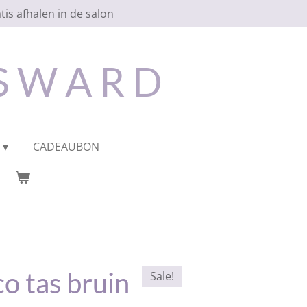
tis afhalen in de salon
 S W A R D
CADEAUBON
o tas bruin
Sale!