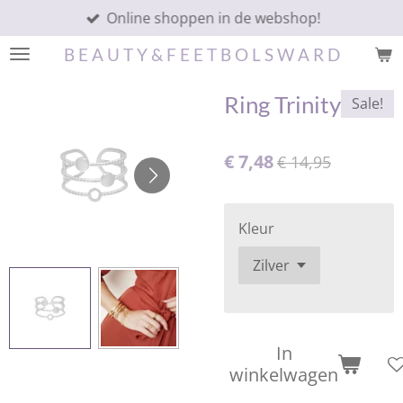
Online shoppen in de webshop!
Ga
direct
B E A U T Y & F E E T B O L S W A R D
naar
de
Ring Trinity
Sale!
hoofdinhoud
€ 7,48
€ 14,95
Kleur
In
winkelwagen