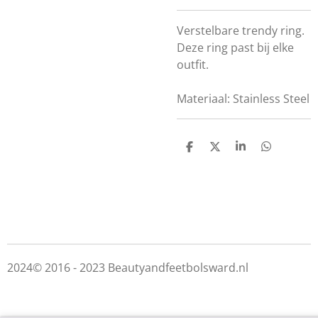
Verstelbare trendy ring.
Deze ring past bij elke
outfit.
Materiaal:
Stainless Steel
D
D
S
D
e
e
h
e
l
e
a
l
e
l
r
e
n
e
n
2024© 2016 - 2023 Beautyandfeetbolsward.nl