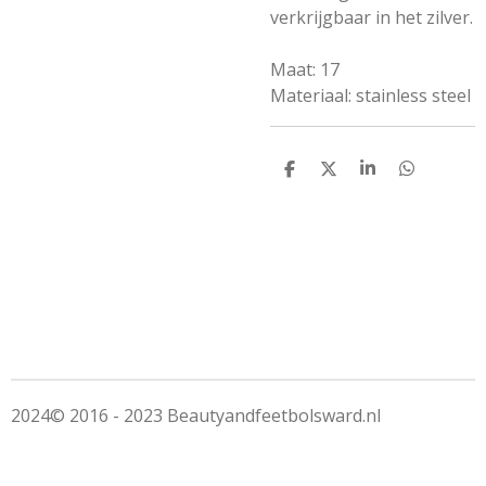
verkrijgbaar in het zilver.
Maat: 17
Materiaal: stainless steel
D
D
S
D
e
e
h
e
l
e
a
l
e
l
r
e
n
e
n
2024© 2016 - 2023 Beautyandfeetbolsward.nl