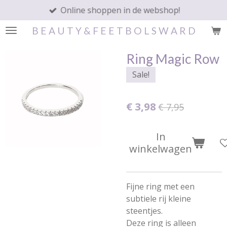
Online shoppen in de webshop!
Ga
direct
B E A U T Y & F E E T B O L S W A R D
naar
de
Ring Magic Row
hoofdinhoud
Sale!
€ 3,98
€ 7,95
In
winkelwagen
Fijne ring met een
subtiele rij kleine
steentjes.
Deze ring is alleen