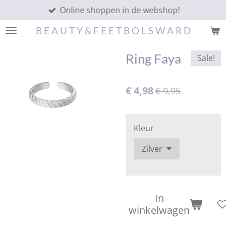
Online shoppen in de webshop!
Ga
direct
B E A U T Y & F E E T B O L S W A R D
naar
de
Ring Faya
Sale!
hoofdinhoud
€ 4,98
€ 9,95
Kleur
In
winkelwagen