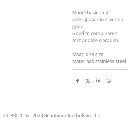
Mooie basic ring
verkrijgbaar in zilver en
goud.
Goed te combineren
met andere sieraden.
Maat: one size
Materiaal: stainless steel
D
D
S
D
e
e
h
e
l
e
a
l
e
l
r
e
n
e
n
2024© 2016 - 2023 Beautyandfeetbolsward.nl