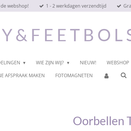
 de webshop!
1 - 2 werkdagen verzendtijd
Gra
 Y & F E E T B O L
DELINGEN
WIE ZIJN WIJ?
NIEUW!
WEBSHOP
NE AFSPRAAK MAKEN
FOTOMAGNETEN
Oorbellen