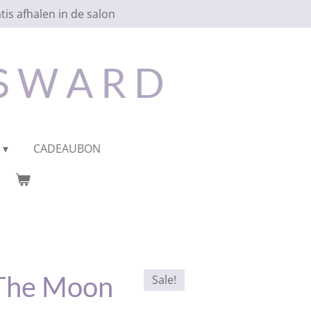
tis afhalen in de salon
 S W A R D
CADEAUBON
 The Moon
Sale!