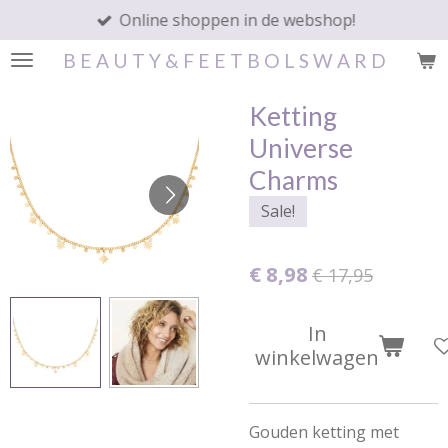
Online shoppen in de webshop!
Ga
direct
B E A U T Y & F E E T B O L S W A R D
naar
de
Ketting
hoofdinhoud
Universe
Charms
Sale!
€ 8,98
€ 17,95
In
winkelwagen
Gouden ketting met