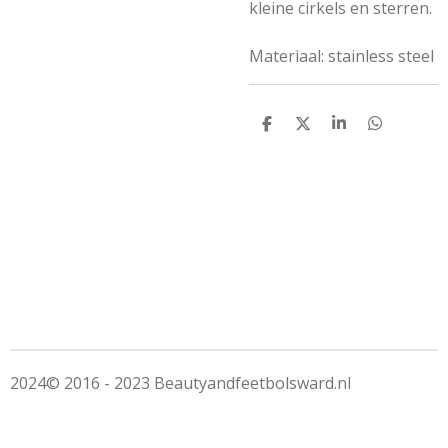
kleine cirkels en sterren.
Materiaal: stainless steel
D
D
S
D
e
e
h
e
l
e
a
l
e
l
r
e
n
e
n
2024© 2016 - 2023 Beautyandfeetbolsward.nl