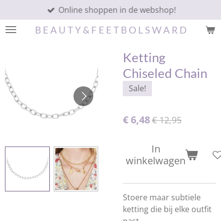
Online shoppen in de webshop!
Ga
direct
B E A U T Y & F E E T B O L S W A R D
naar
de
Ketting
hoofdinhoud
Chiseled Chain
Sale!
€ 6,48
€ 12,95
In
winkelwagen
Stoere maar subtiele
ketting die bij elke outfit