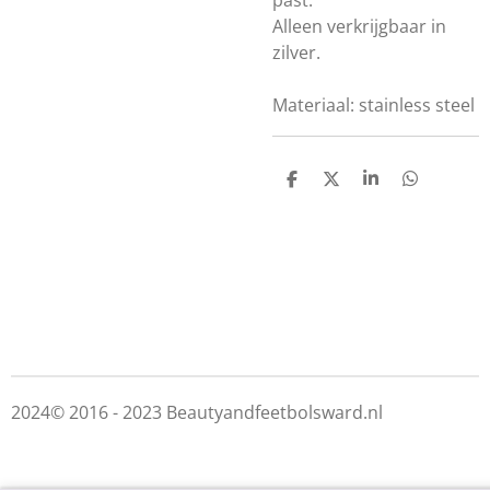
past.
Alleen verkrijgbaar in
zilver.
Materiaal: stainless steel
D
D
S
D
e
e
h
e
l
e
a
l
e
l
r
e
n
e
n
2024© 2016 - 2023 Beautyandfeetbolsward.nl