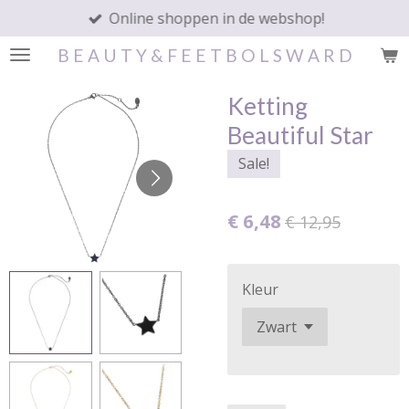
Online shoppen in de webshop!
Ga
direct
B E A U T Y & F E E T B O L S W A R D
naar
de
Ketting
hoofdinhoud
Beautiful Star
Sale!
€ 6,48
€ 12,95
Kleur