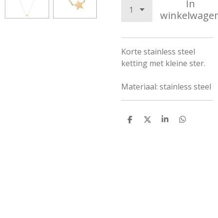
In
winkelwage
Korte stainless steel
ketting met kleine ster.
Materiaal: stainless steel
D
D
S
D
e
e
h
e
l
e
a
l
e
l
r
e
n
e
n