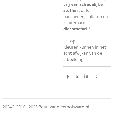
vrij van schadelijke
stoffen
zoals
parabenen, sulfaten en
is uiteraard
dierproefvrij!
Let op!
Kleuren kunnen in het
echt afwijken van de
afbeelding.
D
D
S
D
e
e
h
e
l
e
a
l
e
l
r
e
n
e
n
2024© 2016 - 2023 Beautyandfeetbolsward.nl