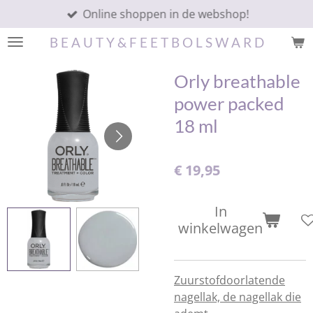
Online shoppen in de webshop!
Ga
direct
B E A U T Y & F E E T B O L S W A R D
naar
de
Orly breathable
hoofdinhoud
power packed
18 ml
€ 19,95
In
winkelwagen
Zuurstofdoorlatende
nagellak, de nagellak die