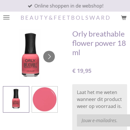
Online shoppen in de webshop!
Ga
direct
B E A U T Y & F E E T B O L S W A R D
naar
de
Orly breathable
hoofdinhoud
flower power 18
ml
€ 19,95
Laat het me weten
wanneer dit product
weer op voorraad is.