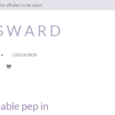
tis afhalen in de salon
 S W A R D
CADEAUBON
able pep in