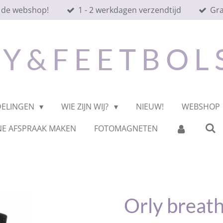
 de webshop!
1 - 2 werkdagen verzendtijd
Gra
 Y & F E E T B O L
DELINGEN
WIE ZIJN WIJ?
NIEUW!
WEBSHOP
NE AFSPRAAK MAKEN
FOTOMAGNETEN
Orly breath