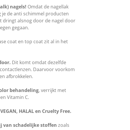
alk) nagels!
Omdat de nagellak
 je de anti schimmel producten
t dringt alsnog door de nagel door
tegen gegaan.
ase coat en top coat zit al in het
door.
Dit komt omdat dezelfde
ij contactlenzen. Daarvoor voorkom
en afbrokkelen.
olor behandeling
, verrijkt met
 en Vitamin C.
:
VEGAN, HALAL en Cruelty Free.
ij van schadelijke stoffen
zoals