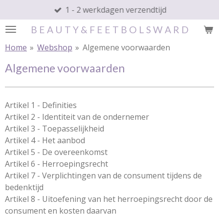
1 - 2 werkdagen verzendtijd
Ga
direct
B E A U T Y & F E E T B O L S W A R D
naar
de
Home
»
Webshop
»
Algemene voorwaarden
hoofdinhoud
Algemene voorwaarden
Artikel 1 - Definities
Artikel 2 - Identiteit van de ondernemer
Artikel 3 - Toepasselijkheid
Artikel 4 - Het aanbod
Artikel 5 - De overeenkomst
Artikel 6 - Herroepingsrecht
Artikel 7 - Verplichtingen van de consument tijdens de
bedenktijd
Artikel 8 - Uitoefening van het herroepingsrecht door de
consument en kosten daarvan