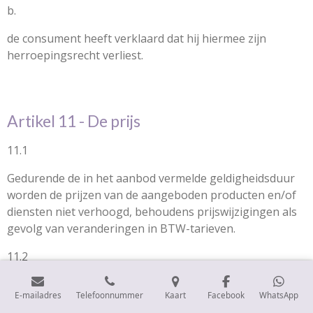
b.
de consument heeft verklaard dat hij hiermee zijn
herroepingsrecht verliest.
Artikel 11 - De prijs
11.1
Gedurende de in het aanbod vermelde geldigheidsduur
worden de prijzen van de aangeboden producten en/of
diensten niet verhoogd, behoudens prijswijzigingen als
gevolg van veranderingen in BTW-tarieven.
11.2
In afwijking van het vorige lid kan de ondernemer
E-mailadres
Telefoonnummer
Kaart
Facebook
WhatsApp
producten of diensten waarvan de prijzen gebonden zijn